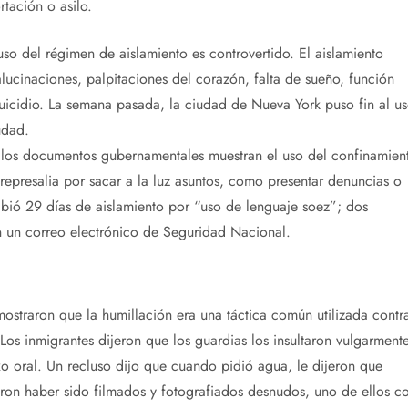
tación o asilo.
so del régimen de aislamiento es controvertido. El aislamiento
ucinaciones, palpitaciones del corazón, falta de sueño, función
suicidio. La semana pasada, la ciudad de Nueva York puso fin al u
udad.
o, los documentos gubernamentales muestran el uso del confinamien
represalia por sacar a la luz asuntos, como presentar denuncias o
ibió 29 días de aislamiento por “uso de lenguaje soez”; dos
n un correo electrónico de Seguridad Nacional.
 mostraron que la humillación era una táctica común utilizada contr
os inmigrantes dijeron que los guardias los insultaron vulgarmente
exo oral. Un recluso dijo que cuando pidió agua, le dijeron que
ron haber sido filmados y fotografiados desnudos, uno de ellos c