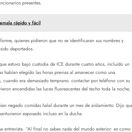
ncionarios presentes.
emala rápido y fácil
informe, quienes pidieron que no se identificaran sus nombres y
 sido deportados.
que estuvo bajo custodia de ICE durante cuatro años, incluido un
as habían elegido las horas previas al amanecer como una
to, cuando era demasiado temprano. contactar por teléfono con su
eron encendidas las luces fluorescentes del techo toda la noche, 
ían negado comidas halal durante un mes de aislamiento. Dijo qu
mantuvieron esposado incluso en la ducha.
na entrevista. “Al final no sabes nada del mundo exterior: es como 