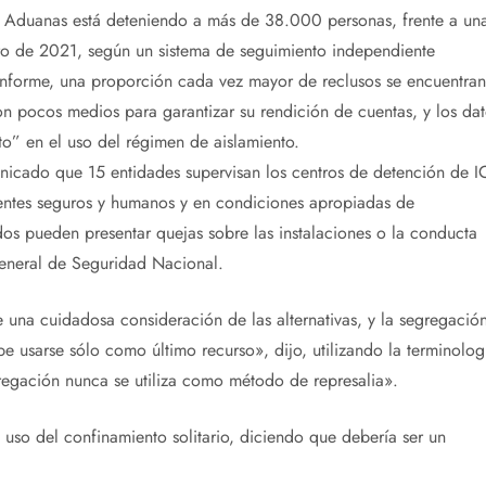
de Aduanas está deteniendo a más de 38.000 personas, frente a un
ero de 2021, según un sistema de seguimiento independiente
informe, una proporción cada vez mayor de reclusos se encuentran
con pocos medios para garantizar su rendición de cuentas, y los dat
” en el uso del régimen de aislamiento.
nicado que 15 entidades supervisan los centros de detención de I
ientes seguros y humanos y en condiciones apropiadas de
os pueden presentar quejas sobre las instalaciones o la conducta
general de Seguridad Nacional.
 una cuidadosa consideración de las alternativas, y la segregació
be usarse sólo como último recurso», dijo, utilizando la terminolog
gregación nunca se utiliza como método de represalia».
l uso del confinamiento solitario, diciendo que debería ser un