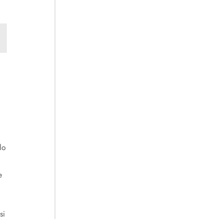
lo
e
si