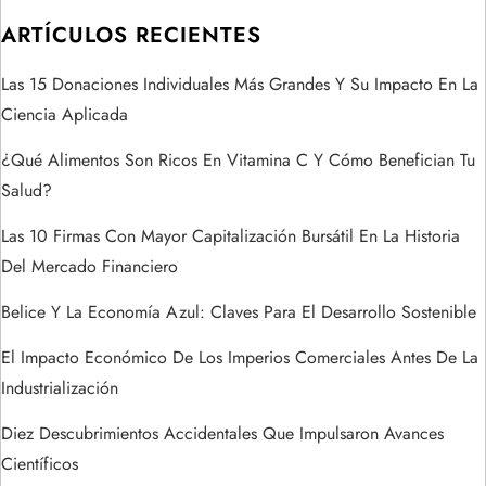
i
ARTÍCULOS RECIENTES
ó
Las 15 Donaciones Individuales Más Grandes Y Su Impacto En La
Ciencia Aplicada
n
¿Qué Alimentos Son Ricos En Vitamina C Y Cómo Benefician Tu
d
Salud?
e
Las 10 Firmas Con Mayor Capitalización Bursátil En La Historia
Del Mercado Financiero
e
Belice Y La Economía Azul: Claves Para El Desarrollo Sostenible
n
El Impacto Económico De Los Imperios Comerciales Antes De La
t
Industrialización
Diez Descubrimientos Accidentales Que Impulsaron Avances
r
Científicos