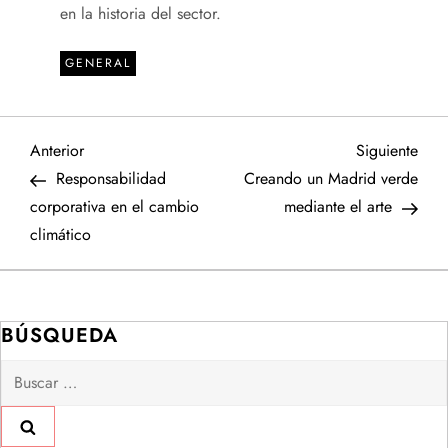
en la historia del sector.
GENERAL
N
Entrada
Sigu
Anterior
Siguiente
anterior
entr
Responsabilidad
Creando un Madrid verde
a
corporativa en el cambio
mediante el arte
climático
v
e
BÚSQUEDA
g
Buscar:
a
c