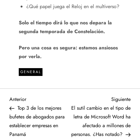
¿Qué papel juega el Reloj en el multiverso?
Solo el tiempo dirá lo que nos depara la
segunda temporada de Constelación.
Pero una cosa es segura: estamos ansiosos
por verla.
GENERAL
N
Entrada
Sigu
Anterior
Siguiente
anterior
entr
Top 3 de los mejores
El sutil cambio en el tipo de
a
bufetes de abogados para
letra de Microsoft Word ha
establecer empresas en
afectado a millones de
v
Panamá
personas. ¿Has notado?