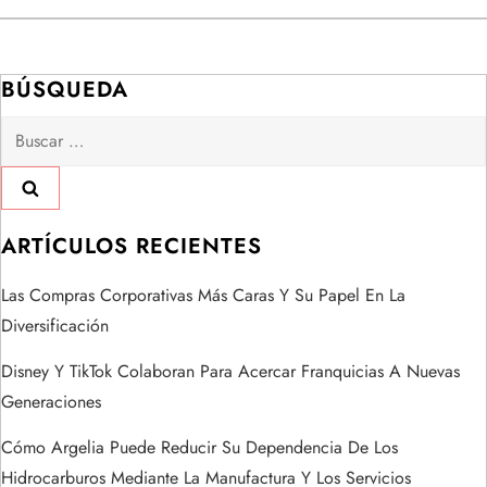
e
g
BÚSQUEDA
a
Buscar:
c
i
ARTÍCULOS RECIENTES
ó
Las Compras Corporativas Más Caras Y Su Papel En La
n
Diversificación
d
Disney Y TikTok Colaboran Para Acercar Franquicias A Nuevas
Generaciones
e
Cómo Argelia Puede Reducir Su Dependencia De Los
e
Hidrocarburos Mediante La Manufactura Y Los Servicios