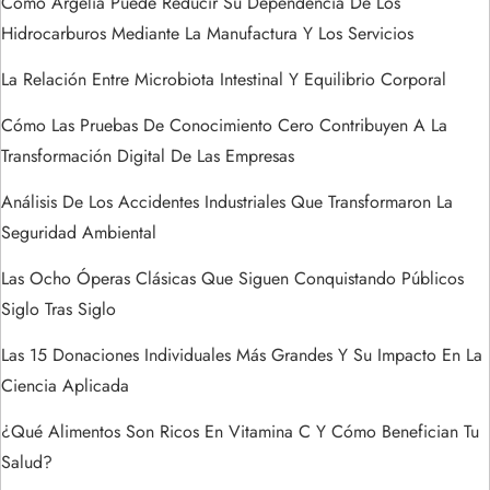
Cómo Argelia Puede Reducir Su Dependencia De Los
e
Hidrocarburos Mediante La Manufactura Y Los Servicios
La Relación Entre Microbiota Intestinal Y Equilibrio Corporal
e
Cómo Las Pruebas De Conocimiento Cero Contribuyen A La
n
Transformación Digital De Las Empresas
t
Análisis De Los Accidentes Industriales Que Transformaron La
Seguridad Ambiental
r
Las Ocho Óperas Clásicas Que Siguen Conquistando Públicos
a
Siglo Tras Siglo
d
Las 15 Donaciones Individuales Más Grandes Y Su Impacto En La
Ciencia Aplicada
a
¿Qué Alimentos Son Ricos En Vitamina C Y Cómo Benefician Tu
s
Salud?