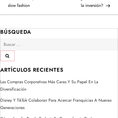
a
slow fashion
la inversión?
v
e
BÚSQUEDA
g
Buscar:
a
c
ARTÍCULOS RECIENTES
i
Las Compras Corporativas Más Caras Y Su Papel En La
ó
Diversificación
Disney Y TikTok Colaboran Para Acercar Franquicias A Nuevas
n
Generaciones
d