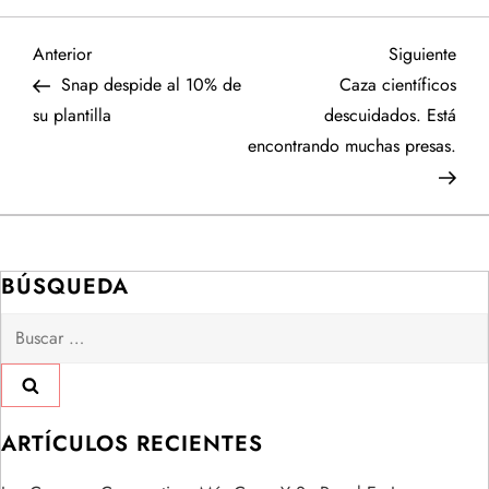
N
Entrada
Sigu
Anterior
Siguiente
anterior
entr
Snap despide al 10% de
Caza científicos
a
su plantilla
descuidados. Está
encontrando muchas presas.
v
e
g
BÚSQUEDA
a
Buscar:
c
i
ARTÍCULOS RECIENTES
ó