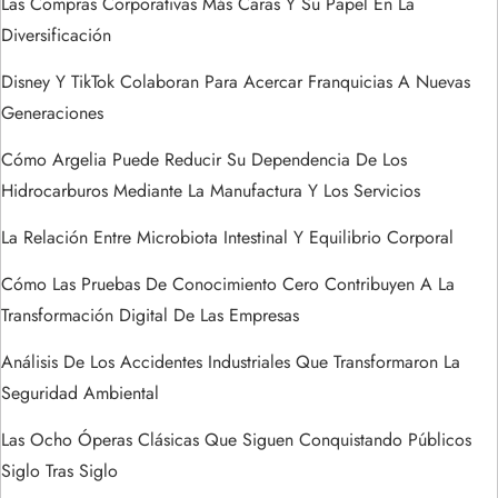
Las Compras Corporativas Más Caras Y Su Papel En La
n
Diversificación
d
Disney Y TikTok Colaboran Para Acercar Franquicias A Nuevas
Generaciones
e
Cómo Argelia Puede Reducir Su Dependencia De Los
e
Hidrocarburos Mediante La Manufactura Y Los Servicios
n
La Relación Entre Microbiota Intestinal Y Equilibrio Corporal
t
Cómo Las Pruebas De Conocimiento Cero Contribuyen A La
Transformación Digital De Las Empresas
r
Análisis De Los Accidentes Industriales Que Transformaron La
a
Seguridad Ambiental
Las Ocho Óperas Clásicas Que Siguen Conquistando Públicos
d
Siglo Tras Siglo