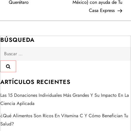
Querétaro
México) con ayuda de Tu
e
Casa Express
g
a
BÚSQUEDA
Buscar:
c
i
ó
ARTÍCULOS RECIENTES
n
Las 15 Donaciones Individuales Más Grandes Y Su Impacto En La
Ciencia Aplicada
d
¿Qué Alimentos Son Ricos En Vitamina C Y Cómo Benefician Tu
e
Salud?