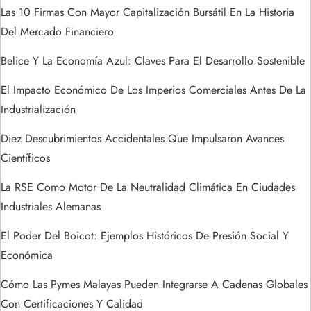
e
Las 10 Firmas Con Mayor Capitalización Bursátil En La Historia
Del Mercado Financiero
n
Belice Y La Economía Azul: Claves Para El Desarrollo Sostenible
t
El Impacto Económico De Los Imperios Comerciales Antes De La
r
Industrialización
a
Diez Descubrimientos Accidentales Que Impulsaron Avances
Científicos
d
La RSE Como Motor De La Neutralidad Climática En Ciudades
a
Industriales Alemanas
s
El Poder Del Boicot: Ejemplos Históricos De Presión Social Y
Económica
Cómo Las Pymes Malayas Pueden Integrarse A Cadenas Globales
Con Certificaciones Y Calidad