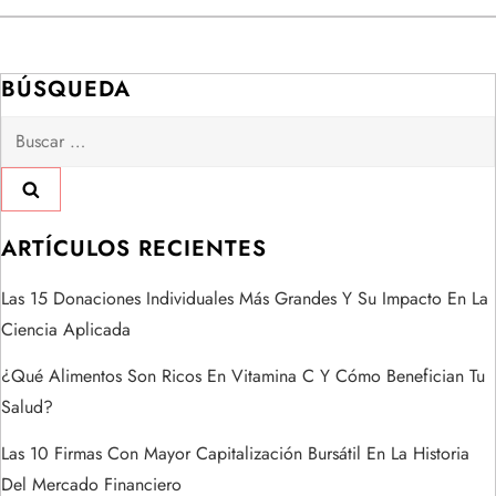
g
a
BÚSQUEDA
Buscar:
c
i
ó
ARTÍCULOS RECIENTES
n
Las 15 Donaciones Individuales Más Grandes Y Su Impacto En La
Ciencia Aplicada
d
¿Qué Alimentos Son Ricos En Vitamina C Y Cómo Benefician Tu
e
Salud?
e
Las 10 Firmas Con Mayor Capitalización Bursátil En La Historia
Del Mercado Financiero