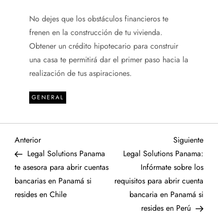
No dejes que los obstáculos financieros te
frenen en la construcción de tu vivienda.
Obtener un crédito hipotecario para construir
una casa
te permitirá dar el primer paso hacia la
realización de tus aspiraciones.
GENERAL
N
Entrada
Sigu
Anterior
Siguiente
anterior
entr
Legal Solutions Panama
Legal Solutions Panama:
a
te asesora para abrir cuentas
Infórmate sobre los
bancarias en Panamá si
requisitos para abrir cuenta
v
resides en Chile
bancaria en Panamá si
e
resides en Perú