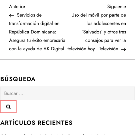
N
Entrada
Sigu
Anterior
Siguiente
anterior
entr
Servicios de
Uso del móvil por parte de
a
transformación digital en
los adolescentes en
República Dominicana:
‘Salvados’ y otros tres
v
Asegura tu éxito empresarial
consejos para ver la
e
con la ayuda de AK Digital
televisión hoy | Televisión
g
a
BÚSQUEDA
Buscar:
c
i
ó
ARTÍCULOS RECIENTES