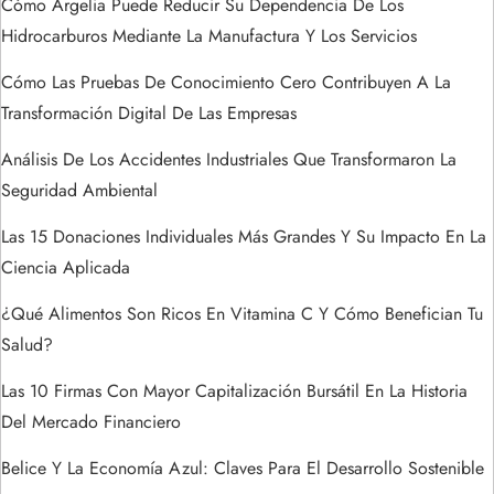
n
Cómo Argelia Puede Reducir Su Dependencia De Los
Hidrocarburos Mediante La Manufactura Y Los Servicios
d
Cómo Las Pruebas De Conocimiento Cero Contribuyen A La
e
Transformación Digital De Las Empresas
e
Análisis De Los Accidentes Industriales Que Transformaron La
Seguridad Ambiental
n
Las 15 Donaciones Individuales Más Grandes Y Su Impacto En La
t
Ciencia Aplicada
r
¿Qué Alimentos Son Ricos En Vitamina C Y Cómo Benefician Tu
Salud?
a
Las 10 Firmas Con Mayor Capitalización Bursátil En La Historia
d
Del Mercado Financiero
a
Belice Y La Economía Azul: Claves Para El Desarrollo Sostenible