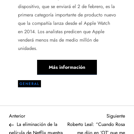
dispositivo, que se enviará el 2 de febrero, es la
primera categoría importante de producto nuevo
que la compañía lanza desde el Apple Watch
en 2014. Los analistas predicen que Apple
venderá menos más de medio millón de
unidades.
Más información
GENERAL
N
Entrada
Sigu
Anterior
Siguiente
anterior
entr
La eliminación de la
Roberto Leal: “Cuando Rosa
a
película de Netflix muestra
me dijo en ‘OT’ que me