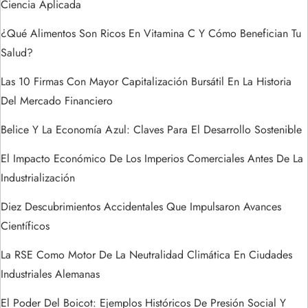
e
Ciencia Aplicada
¿Qué Alimentos Son Ricos En Vitamina C Y Cómo Benefician Tu
e
Salud?
n
Las 10 Firmas Con Mayor Capitalización Bursátil En La Historia
t
Del Mercado Financiero
Belice Y La Economía Azul: Claves Para El Desarrollo Sostenible
r
El Impacto Económico De Los Imperios Comerciales Antes De La
a
Industrialización
d
Diez Descubrimientos Accidentales Que Impulsaron Avances
Científicos
a
La RSE Como Motor De La Neutralidad Climática En Ciudades
s
Industriales Alemanas
El Poder Del Boicot: Ejemplos Históricos De Presión Social Y