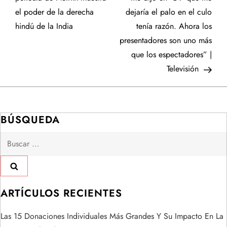
el poder de la derecha
dejaría el palo en el culo
v
hindú de la India
tenía razón. Ahora los
e
presentadores son uno más
que los espectadores” |
g
Televisión
a
c
BÚSQUEDA
i
Buscar:
ó
n
ARTÍCULOS RECIENTES
d
Las 15 Donaciones Individuales Más Grandes Y Su Impacto En La