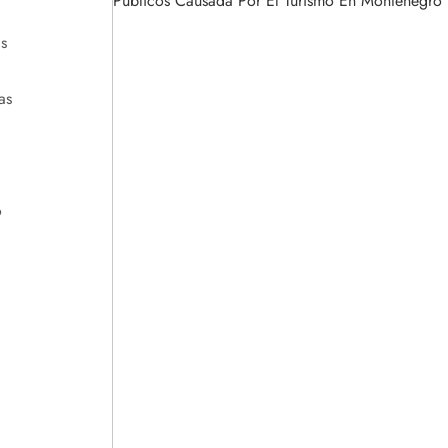
Públicos Causada Por El Turismo En Montenegro
s
as
o