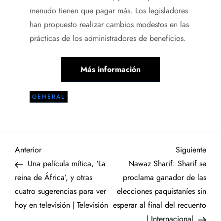
menudo tienen que pagar más. Los legisladores
han propuesto realizar cambios modestos en las
prácticas de los administradores de beneficios.
Más información
GENERAL
N
Entrada
Sigu
Anterior
Siguiente
anterior
entr
Una película mítica, ‘La
Nawaz Sharif: Sharif se
a
reina de África’, y otras
proclama ganador de las
cuatro sugerencias para ver
elecciones paquistaníes sin
v
hoy en televisión | Televisión
esperar al final del recuento
| Internacional