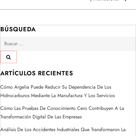
e
g
a
BÚSQUEDA
Buscar:
c
i
ó
ARTÍCULOS RECIENTES
n
Cómo Argelia Puede Reducir Su Dependencia De Los
Hidrocarburos Mediante La Manufactura Y Los Servicios
d
Cómo Las Pruebas De Conocimiento Cero Contribuyen A La
e
Transformación Digital De Las Empresas
e
Análisis De Los Accidentes Industriales Que Transformaron La