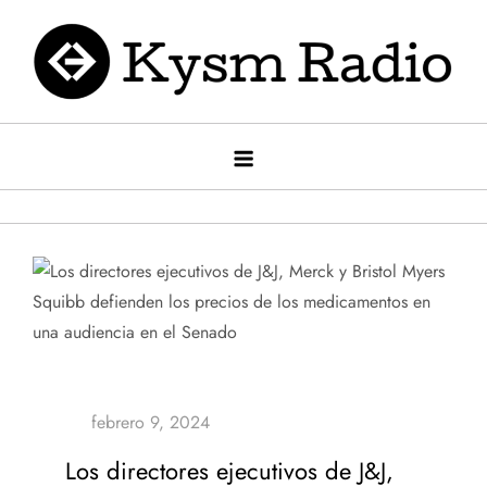
Saltar
al
contenido
Kysm radio
Kysm Radio
Los directores ejecutivos de J&J,