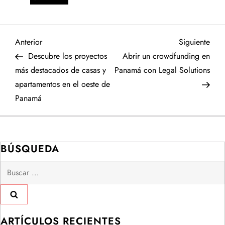
N
Entrada
Sigu
Anterior
Siguiente
anterior
entr
Descubre los proyectos
Abrir un crowdfunding en
a
más destacados de casas y
Panamá con Legal Solutions
apartamentos en el oeste de
v
Panamá
e
g
BÚSQUEDA
a
Buscar:
c
i
ARTÍCULOS RECIENTES