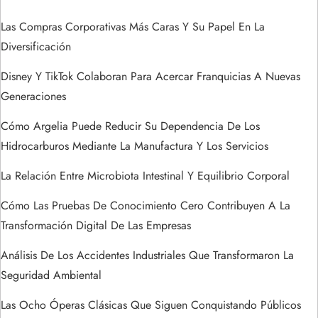
ó
Las Compras Corporativas Más Caras Y Su Papel En La
n
Diversificación
d
Disney Y TikTok Colaboran Para Acercar Franquicias A Nuevas
Generaciones
e
Cómo Argelia Puede Reducir Su Dependencia De Los
e
Hidrocarburos Mediante La Manufactura Y Los Servicios
n
La Relación Entre Microbiota Intestinal Y Equilibrio Corporal
t
Cómo Las Pruebas De Conocimiento Cero Contribuyen A La
Transformación Digital De Las Empresas
r
Análisis De Los Accidentes Industriales Que Transformaron La
a
Seguridad Ambiental
Las Ocho Óperas Clásicas Que Siguen Conquistando Públicos
d