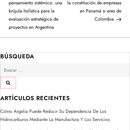
a
pensamiento sistémico: una
la constitución de empresas
brújula holística para la
en Panamá si eres de
v
evaluación estratégica de
Colombia
e
proyectos en Argentina
g
a
BÚSQUEDA
Buscar:
c
i
ó
ARTÍCULOS RECIENTES
n
Cómo Argelia Puede Reducir Su Dependencia De Los
Hidrocarburos Mediante La Manufactura Y Los Servicios
d