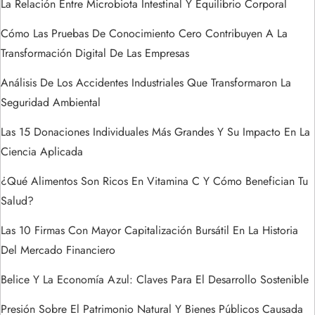
La Relación Entre Microbiota Intestinal Y Equilibrio Corporal
e
Cómo Las Pruebas De Conocimiento Cero Contribuyen A La
e
Transformación Digital De Las Empresas
n
Análisis De Los Accidentes Industriales Que Transformaron La
Seguridad Ambiental
t
Las 15 Donaciones Individuales Más Grandes Y Su Impacto En La
r
Ciencia Aplicada
a
¿Qué Alimentos Son Ricos En Vitamina C Y Cómo Benefician Tu
Salud?
d
Las 10 Firmas Con Mayor Capitalización Bursátil En La Historia
a
Del Mercado Financiero
s
Belice Y La Economía Azul: Claves Para El Desarrollo Sostenible
Presión Sobre El Patrimonio Natural Y Bienes Públicos Causada