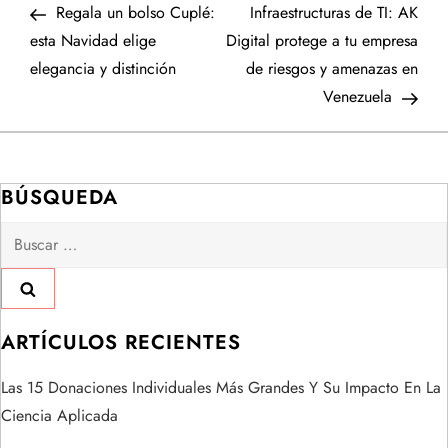
anterior
entr
Regala un bolso Cuplé:
Infraestructuras de TI: AK
a
esta Navidad elige
Digital protege a tu empresa
elegancia y distinción
de riesgos y amenazas en
v
Venezuela
e
g
BÚSQUEDA
a
Buscar:
c
i
ARTÍCULOS RECIENTES
ó
Las 15 Donaciones Individuales Más Grandes Y Su Impacto En La
n
Ciencia Aplicada