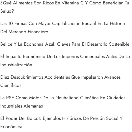
d
¿Qué Alimentos Son Ricos En Vitamina C Y Cómo Benefician Tu
Salud?
e
Las 10 Firmas Con Mayor Capitalización Bursátil En La Historia
e
Del Mercado Financiero
n
Belice Y La Economía Azul: Claves Para El Desarrollo Sostenible
t
El Impacto Económico De Los Imperios Comerciales Antes De La
Industrialización
r
Diez Descubrimientos Accidentales Que Impulsaron Avances
a
Científicos
La RSE Como Motor De La Neutralidad Climática En Ciudades
d
Industriales Alemanas
a
El Poder Del Boicot: Ejemplos Históricos De Presión Social Y
s
Económica