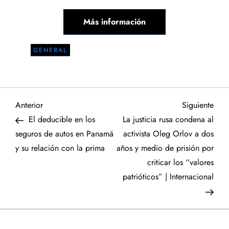
Más información
GENERAL
N
Entrada
Sigu
Anterior
Siguiente
anterior
entr
El deducible en los
La justicia rusa condena al
a
seguros de autos en Panamá
activista Oleg Orlov a dos
y su relación con la prima
años y medio de prisión por
v
criticar los “valores
e
patrióticos” | Internacional
g