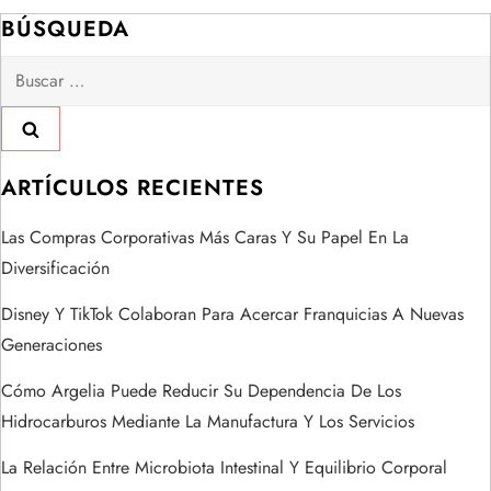
a
BÚSQUEDA
c
Buscar:
i
ó
ARTÍCULOS RECIENTES
n
Las Compras Corporativas Más Caras Y Su Papel En La
d
Diversificación
e
Disney Y TikTok Colaboran Para Acercar Franquicias A Nuevas
Generaciones
e
Cómo Argelia Puede Reducir Su Dependencia De Los
n
Hidrocarburos Mediante La Manufactura Y Los Servicios
t
La Relación Entre Microbiota Intestinal Y Equilibrio Corporal