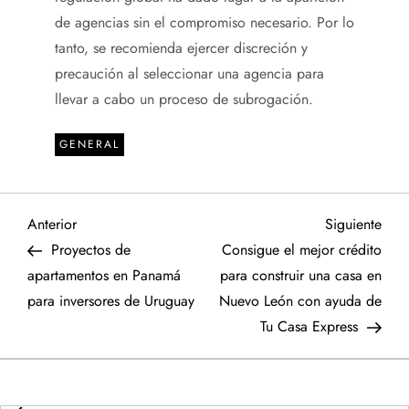
de agencias sin el compromiso necesario. Por lo
tanto, se recomienda ejercer discreción y
precaución al seleccionar una agencia para
llevar a cabo un proceso de subrogación.
GENERAL
N
Entrada
Sigu
Anterior
Siguiente
anterior
entr
Proyectos de
Consigue el mejor crédito
a
apartamentos en Panamá
para construir una casa en
para inversores de Uruguay
Nuevo León con ayuda de
v
Tu Casa Express
e
g