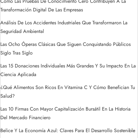
t
Cómo Las Pruebas De Conocimiento Cero Contribuyen A La
Transformación Digital De Las Empresas
r
Análisis De Los Accidentes Industriales Que Transformaron La
a
Seguridad Ambiental
Las Ocho Óperas Clásicas Que Siguen Conquistando Públicos
d
Siglo Tras Siglo
a
Las 15 Donaciones Individuales Más Grandes Y Su Impacto En La
s
Ciencia Aplicada
¿Qué Alimentos Son Ricos En Vitamina C Y Cómo Benefician Tu
Salud?
Las 10 Firmas Con Mayor Capitalización Bursátil En La Historia
Del Mercado Financiero
Belice Y La Economía Azul: Claves Para El Desarrollo Sostenible