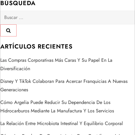
BÚSQUEDA
a
Buscar:
c
i
ARTÍCULOS RECIENTES
ó
Las Compras Corporativas Más Caras Y Su Papel En La
n
Diversificación
d
Disney Y TikTok Colaboran Para Acercar Franquicias A Nuevas
Generaciones
e
Cómo Argelia Puede Reducir Su Dependencia De Los
e
Hidrocarburos Mediante La Manufactura Y Los Servicios
n
La Relación Entre Microbiota Intestinal Y Equilibrio Corporal