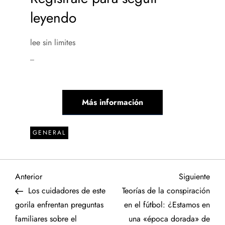
leyendo
lee sin limites
_
Más información
GENERAL
N
Entrada
Sigu
Anterior
Siguiente
anterior
entr
Los cuidadores de este
Teorías de la conspiración
a
gorila enfrentan preguntas
en el fútbol: ¿Estamos en
familiares sobre el
una «época dorada» de