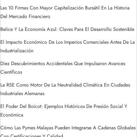
e
Las 10 Firmas Con Mayor Capitalización Bursátil En La Historia
Del Mercado Financiero
n
Belice Y La Economía Azul: Claves Para El Desarrollo Sostenible
t
El Impacto Económico De Los Imperios Comerciales Antes De La
r
Industrialización
a
Diez Descubrimientos Accidentales Que Impulsaron Avances
Científicos
d
La RSE Como Motor De La Neutralidad Climática En Ciudades
a
Industriales Alemanas
s
El Poder Del Boicot: Ejemplos Históricos De Presión Social Y
Económica
Cómo Las Pymes Malayas Pueden Integrarse A Cadenas Globales
Con Certificaciones Y Calidad