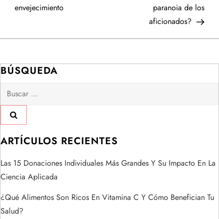
v
envejecimiento
paranoia de los
e
aficionados?
g
a
BÚSQUEDA
Buscar:
c
i
ó
ARTÍCULOS RECIENTES
n
Las 15 Donaciones Individuales Más Grandes Y Su Impacto En La
Ciencia Aplicada
d
¿Qué Alimentos Son Ricos En Vitamina C Y Cómo Benefician Tu
e
Salud?