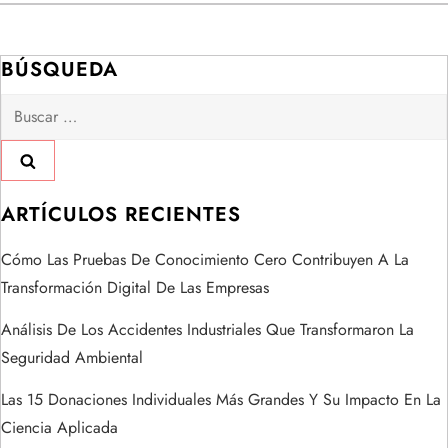
a
BÚSQUEDA
c
Buscar:
i
ó
ARTÍCULOS RECIENTES
n
Cómo Las Pruebas De Conocimiento Cero Contribuyen A La
d
Transformación Digital De Las Empresas
e
Análisis De Los Accidentes Industriales Que Transformaron La
Seguridad Ambiental
e
Las 15 Donaciones Individuales Más Grandes Y Su Impacto En La
n
Ciencia Aplicada