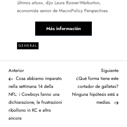
últimos años», dijo Laura Rosner-Warburton,
economista senior de MacroPolicy Perspectives.
Más información
GENERAL
N
Entrada
Sigu
Anterior
Siguiente
anterior
entr
Cosa abbiamo imparato
¿Qué forma tiene este
a
nella settimana 14 della
cortador de galletas?
NFL: i Cowboys fanno una
Ninguna hipótesis está a
v
dichiarazione, le frustrazioni
medias.
e
ribollono in KC e altro
ancora
g