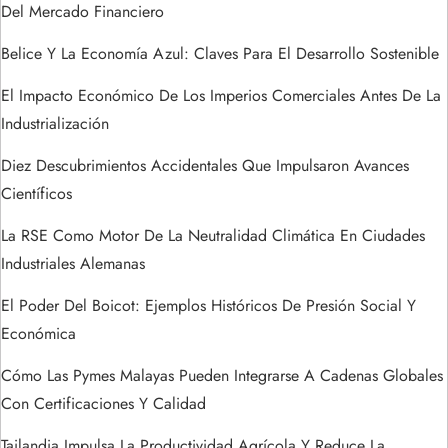
e
Del Mercado Financiero
n
Belice Y La Economía Azul: Claves Para El Desarrollo Sostenible
t
El Impacto Económico De Los Imperios Comerciales Antes De La
Industrialización
r
Diez Descubrimientos Accidentales Que Impulsaron Avances
a
Científicos
La RSE Como Motor De La Neutralidad Climática En Ciudades
d
Industriales Alemanas
a
El Poder Del Boicot: Ejemplos Históricos De Presión Social Y
s
Económica
Cómo Las Pymes Malayas Pueden Integrarse A Cadenas Globales
Con Certificaciones Y Calidad
Tailandia Impulsa La Productividad Agrícola Y Reduce La