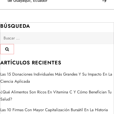
de Guayaquil, Ecuador
e
g
BÚSQUEDA
a
Buscar:
c
i
ARTÍCULOS RECIENTES
ó
Las 15 Donaciones Individuales Más Grandes Y Su Impacto En La
n
Ciencia Aplicada
d
¿Qué Alimentos Son Ricos En Vitamina C Y Cómo Benefician Tu
Salud?
e
Las 10 Firmas Con Mayor Capitalización Bursátil En La Historia