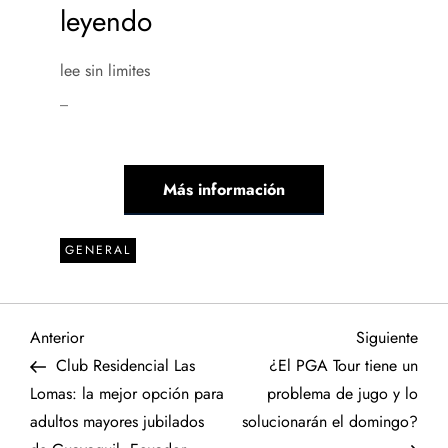
leyendo
lee sin limites
_
Más información
GENERAL
N
Entrada
Sigu
Anterior
Siguiente
anterior
entr
Club Residencial Las
¿El PGA Tour tiene un
a
Lomas: la mejor opción para
problema de jugo y lo
adultos mayores jubilados
solucionarán el domingo?
v