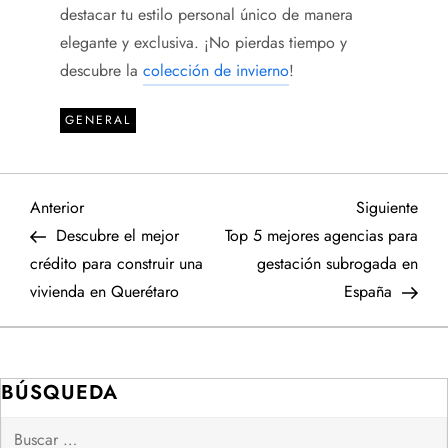
destacar tu estilo personal único de manera
elegante y exclusiva. ¡No pierdas tiempo y
descubre la
colección de invierno
!
GENERAL
N
Entrada
Sigu
Anterior
Siguiente
anterior
entr
Descubre el mejor
Top 5 mejores agencias para
a
crédito para construir una
gestación subrogada en
vivienda en Querétaro
España
v
e
BÚSQUEDA
g
Buscar: