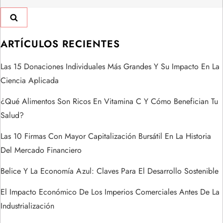
a
c
i
ARTÍCULOS RECIENTES
ó
Las 15 Donaciones Individuales Más Grandes Y Su Impacto En La
Ciencia Aplicada
n
¿Qué Alimentos Son Ricos En Vitamina C Y Cómo Benefician Tu
d
Salud?
e
Las 10 Firmas Con Mayor Capitalización Bursátil En La Historia
Del Mercado Financiero
e
Belice Y La Economía Azul: Claves Para El Desarrollo Sostenible
n
El Impacto Económico De Los Imperios Comerciales Antes De La
t
Industrialización