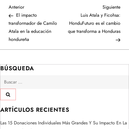
N
Entrada
Sigu
Anterior
Siguiente
anterior
entr
El impacto
Luis Atala y Ficohsa:
a
transformador de Camilo
HonduFuturo es el cambio
Atala en la educación
que transforma a Honduras
v
hondureña
e
g
BÚSQUEDA
a
Buscar:
c
i
ARTÍCULOS RECIENTES
ó
Las 15 Donaciones Individuales Más Grandes Y Su Impacto En La