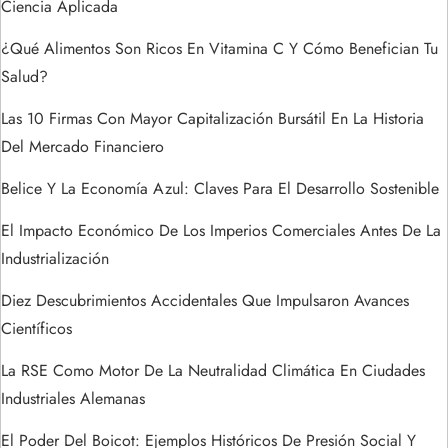
n
Ciencia Aplicada
d
¿Qué Alimentos Son Ricos En Vitamina C Y Cómo Benefician Tu
Salud?
e
Las 10 Firmas Con Mayor Capitalización Bursátil En La Historia
e
Del Mercado Financiero
n
Belice Y La Economía Azul: Claves Para El Desarrollo Sostenible
t
El Impacto Económico De Los Imperios Comerciales Antes De La
Industrialización
r
Diez Descubrimientos Accidentales Que Impulsaron Avances
a
Científicos
La RSE Como Motor De La Neutralidad Climática En Ciudades
d
Industriales Alemanas
a
El Poder Del Boicot: Ejemplos Históricos De Presión Social Y