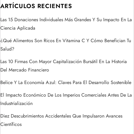
ó
ARTÍCULOS RECIENTES
n
Las 15 Donaciones Individuales Más Grandes Y Su Impacto En La
Ciencia Aplicada
d
¿Qué Alimentos Son Ricos En Vitamina C Y Cómo Benefician Tu
e
Salud?
e
Las 10 Firmas Con Mayor Capitalización Bursátil En La Historia
Del Mercado Financiero
n
Belice Y La Economía Azul: Claves Para El Desarrollo Sostenible
t
El Impacto Económico De Los Imperios Comerciales Antes De La
r
Industrialización
a
Diez Descubrimientos Accidentales Que Impulsaron Avances
Científicos
d