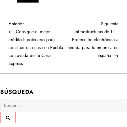
N
Entrada
Sigu
Anterior
Siguiente
anterior
entr
Consigue el mejor
Infraestructuras de TI –
a
crédito hipotecario para
Protección electrónica a
construir una casa en Puebla
medida para tu empresa en
v
con ayuda de Tu Casa
España
e
Express
g
a
BÚSQUEDA
Buscar:
c
i