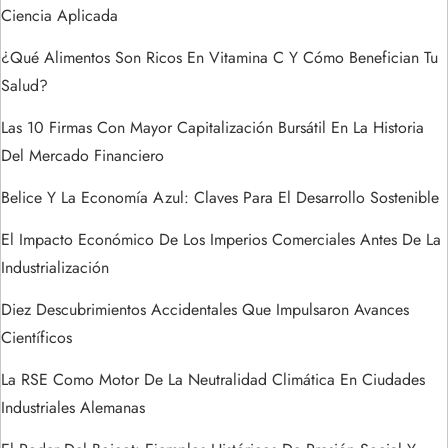
n
Ciencia Aplicada
d
¿Qué Alimentos Son Ricos En Vitamina C Y Cómo Benefician Tu
Salud?
e
Las 10 Firmas Con Mayor Capitalización Bursátil En La Historia
e
Del Mercado Financiero
n
Belice Y La Economía Azul: Claves Para El Desarrollo Sostenible
t
El Impacto Económico De Los Imperios Comerciales Antes De La
Industrialización
r
Diez Descubrimientos Accidentales Que Impulsaron Avances
a
Científicos
La RSE Como Motor De La Neutralidad Climática En Ciudades
d
Industriales Alemanas
a