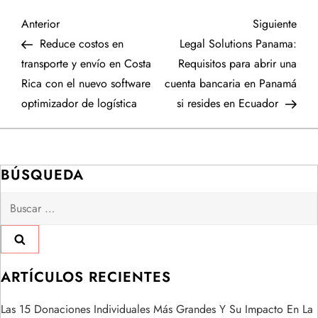
N
Entrada
Sigu
Anterior
Siguiente
anterior
entr
Reduce costos en
Legal Solutions Panama:
a
transporte y envío en Costa
Requisitos para abrir una
Rica con el nuevo software
cuenta bancaria en Panamá
v
optimizador de logística
si resides en Ecuador
e
g
BÚSQUEDA
a
Buscar:
c
i
ARTÍCULOS RECIENTES
ó
Las 15 Donaciones Individuales Más Grandes Y Su Impacto En La