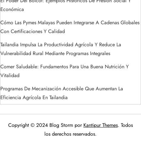
El Poder Del Boicot: Ejemplos Históricos De Presión Social Y
s
Económica
Cómo Las Pymes Malayas Pueden Integrarse A Cadenas Globales
Con Certificaciones Y Calidad
Tailandia Impulsa La Productividad Agrícola Y Reduce La
Vulnerabilidad Rural Mediante Programas Integrales
Comer Saludable: Fundamentos Para Una Buena Nutrición Y
Vitalidad
Programas De Mecanización Accesible Que Aumentan La
Eficiencia Agrícola En Tailandia
Copyright © 2024 Blog Storm por
Kantipur Themes
. Todos
los derechos reservados.