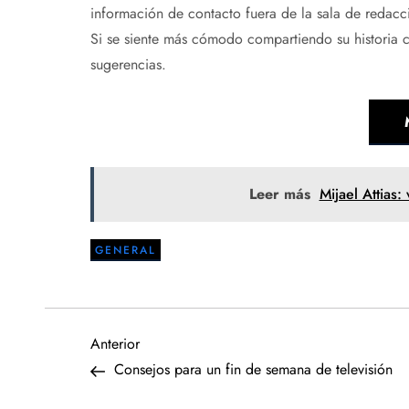
información de contacto fuera de la sala de redac
Si se siente más cómodo compartiendo su historia c
sugerencias.
Leer más
Mijael Attias:
GENERAL
N
Entrada
Anterior
anterior
Consejos para un fin de semana de televisión
a