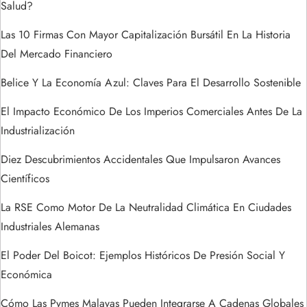
Salud?
e
Las 10 Firmas Con Mayor Capitalización Bursátil En La Historia
e
Del Mercado Financiero
n
Belice Y La Economía Azul: Claves Para El Desarrollo Sostenible
t
El Impacto Económico De Los Imperios Comerciales Antes De La
Industrialización
r
Diez Descubrimientos Accidentales Que Impulsaron Avances
a
Científicos
La RSE Como Motor De La Neutralidad Climática En Ciudades
d
Industriales Alemanas
a
El Poder Del Boicot: Ejemplos Históricos De Presión Social Y
s
Económica
Cómo Las Pymes Malayas Pueden Integrarse A Cadenas Globales