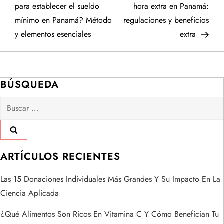
a
para establecer el sueldo
hora extra en Panamá:
mínimo en Panamá? Método
regulaciones y beneficios
v
y elementos esenciales
extra
e
g
BÚSQUEDA
a
Buscar:
c
i
ARTÍCULOS RECIENTES
ó
Las 15 Donaciones Individuales Más Grandes Y Su Impacto En La
n
Ciencia Aplicada
d
¿Qué Alimentos Son Ricos En Vitamina C Y Cómo Benefician Tu