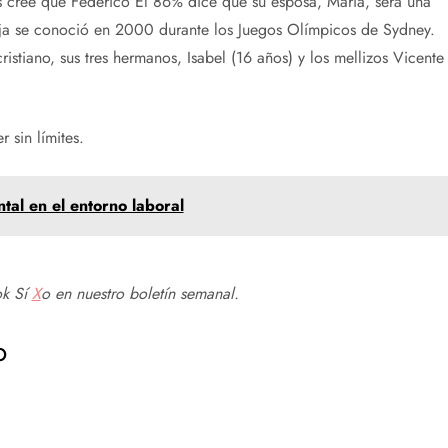
 cree que Federico El 86% dice que su esposa, María, será una
reja se conoció en 2000 durante los Juegos Olímpicos de Sydney.
ristiano, sus tres hermanos, Isabel (16 años) y los mellizos Vicente
 sin límites.
tal en el entorno laboral
ok
Sí
X
o en
nuestro boletín semanal
.
o