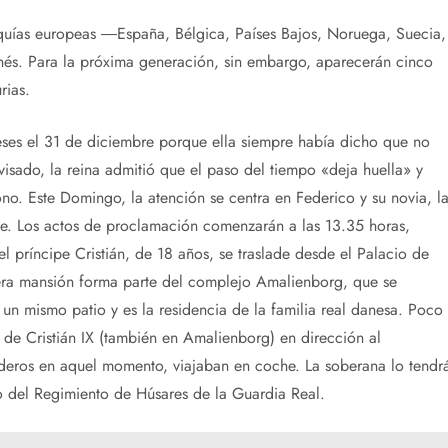
quías europeas ―España, Bélgica, Países Bajos, Noruega, Suecia,
és. Para la próxima generación, sin embargo, aparecerán cinco
rias.
eses el 31 de diciembre porque ella siempre había dicho que no
isado, la reina admitió que el paso del tiempo «deja huella» y
no. Este Domingo, la atención se centra en Federico y su novia, l
rte. Los actos de proclamación comenzarán a las 13.35 horas,
 príncipe Cristián, de 18 años, se traslade desde el Palacio de
mera mansión forma parte del complejo Amalienborg, que se
un mismo patio y es la residencia de la familia real danesa. Poco
o de Cristián IX (también en Amalienborg) en dirección al
ederos en aquel momento, viajaban en coche. La soberana lo tendr
o del Regimiento de Húsares de la Guardia Real.