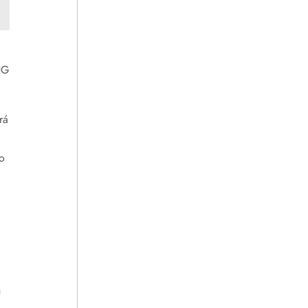
NG
rá
io
n