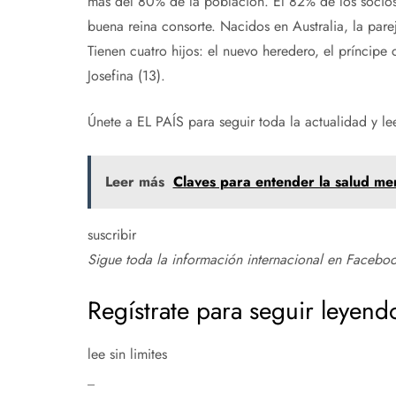
más del 80% de la población. El 82% de los socios
buena reina consorte. Nacidos en Australia, la pa
Tienen cuatro hijos: el nuevo heredero, el príncipe c
Josefina (13).
Únete a EL PAÍS para seguir toda la actualidad y leer
Leer más
Claves para entender la salud men
suscribir
Sigue toda la información internacional en
Facebo
Regístrate para seguir leyend
lee sin limites
_