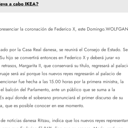
lleva a cabo IKEA?
resenciar la coronación de Federico X, este Domingo.
WOLFGA
cado por la Casa Real danesa, se reunirá el Consejo de Estado. Se
Su hijo se convertirá entonces en Federico X y deberá jurar «o
 retrasos, Margarita II, que conservará su título, regresará al palac
rruaje será así porque los nuevos reyes regresarán al palacio de
cionar fue hecha a las 15.00 horas por la primera ministra, la
 el balcón del Parlamento, ante un público que se suma a la
s aquí donde el soberano pronunciará el primer discurso de su
ma, que es posible conocer en ese momento.
de noticias danesa Ritzau, indica que los nuevos reyes representa