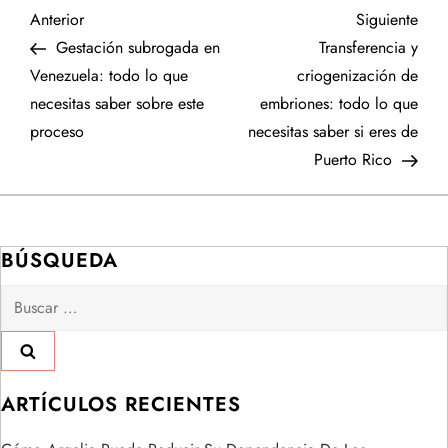
N
Entrada
Sigu
Anterior
Siguiente
anterior
entr
Gestación subrogada en
Transferencia y
a
Venezuela: todo lo que
criogenización de
necesitas saber sobre este
embriones: todo lo que
v
proceso
necesitas saber si eres de
e
Puerto Rico
g
a
BÚSQUEDA
Buscar:
c
i
ó
ARTÍCULOS RECIENTES