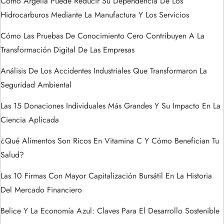
n
Cómo Argelia Puede Reducir Su Dependencia De Los
Hidrocarburos Mediante La Manufactura Y Los Servicios
d
Cómo Las Pruebas De Conocimiento Cero Contribuyen A La
e
Transformación Digital De Las Empresas
e
Análisis De Los Accidentes Industriales Que Transformaron La
Seguridad Ambiental
n
Las 15 Donaciones Individuales Más Grandes Y Su Impacto En La
t
Ciencia Aplicada
r
¿Qué Alimentos Son Ricos En Vitamina C Y Cómo Benefician Tu
Salud?
a
Las 10 Firmas Con Mayor Capitalización Bursátil En La Historia
d
Del Mercado Financiero
a
Belice Y La Economía Azul: Claves Para El Desarrollo Sostenible