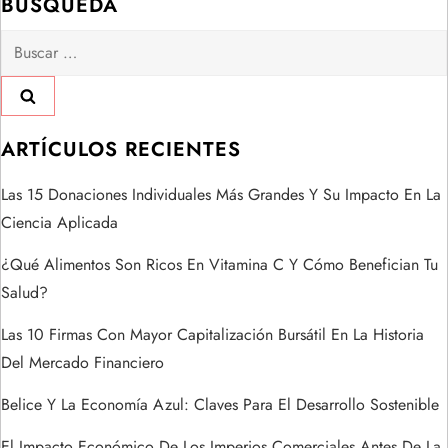
BÚSQUEDA
a
Buscar:
c
i
ARTÍCULOS RECIENTES
ó
Las 15 Donaciones Individuales Más Grandes Y Su Impacto En La
n
Ciencia Aplicada
d
¿Qué Alimentos Son Ricos En Vitamina C Y Cómo Benefician Tu
Salud?
e
Las 10 Firmas Con Mayor Capitalización Bursátil En La Historia
e
Del Mercado Financiero
n
Belice Y La Economía Azul: Claves Para El Desarrollo Sostenible
El Impacto Económico De Los Imperios Comerciales Antes De La