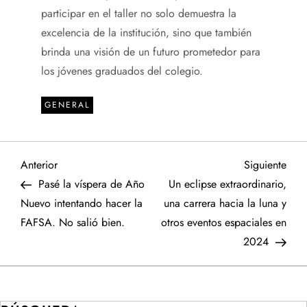
participar en el taller no solo demuestra la
excelencia de la institución, sino que también
brinda una visión de un futuro prometedor para
los jóvenes graduados del colegio.
GENERAL
N
Entrada
Sigu
Anterior
Siguiente
anterior
entr
Pasé la víspera de Año
Un eclipse extraordinario,
a
Nuevo intentando hacer la
una carrera hacia la luna y
FAFSA. No salió bien.
otros eventos espaciales en
v
2024
e
g