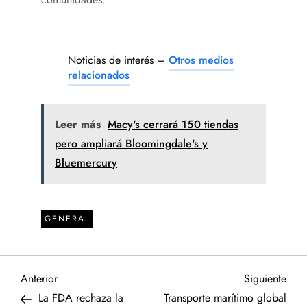
Noticias de interés –
Otros medios
relacionados
Leer más
Macy's cerrará 150 tiendas
pero ampliará Bloomingdale's y
Bluemercury
GENERAL
N
Entrada
Sigu
Anterior
Siguiente
anterior
entr
La FDA rechaza la
Transporte marítimo global