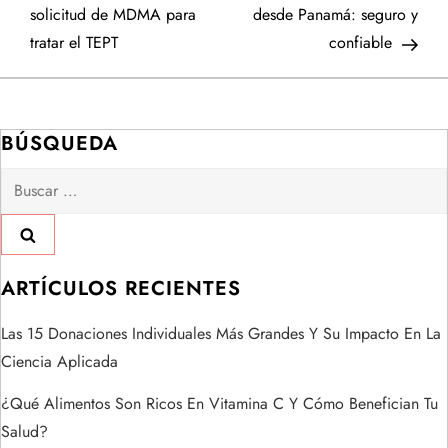
a
solicitud de MDMA para
desde Panamá: seguro y
tratar el TEPT
confiable
v
e
BÚSQUEDA
g
Buscar:
a
c
i
ARTÍCULOS RECIENTES
ó
Las 15 Donaciones Individuales Más Grandes Y Su Impacto En La
Ciencia Aplicada
n
¿Qué Alimentos Son Ricos En Vitamina C Y Cómo Benefician Tu
d
Salud?