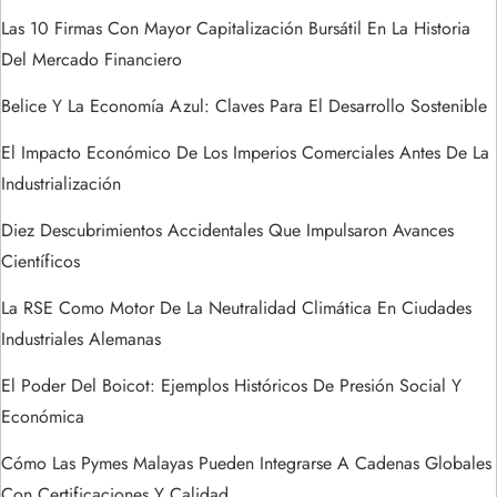
e
Las 10 Firmas Con Mayor Capitalización Bursátil En La Historia
Del Mercado Financiero
e
Belice Y La Economía Azul: Claves Para El Desarrollo Sostenible
n
El Impacto Económico De Los Imperios Comerciales Antes De La
t
Industrialización
Diez Descubrimientos Accidentales Que Impulsaron Avances
r
Científicos
a
La RSE Como Motor De La Neutralidad Climática En Ciudades
Industriales Alemanas
d
El Poder Del Boicot: Ejemplos Históricos De Presión Social Y
a
Económica
s
Cómo Las Pymes Malayas Pueden Integrarse A Cadenas Globales
Con Certificaciones Y Calidad