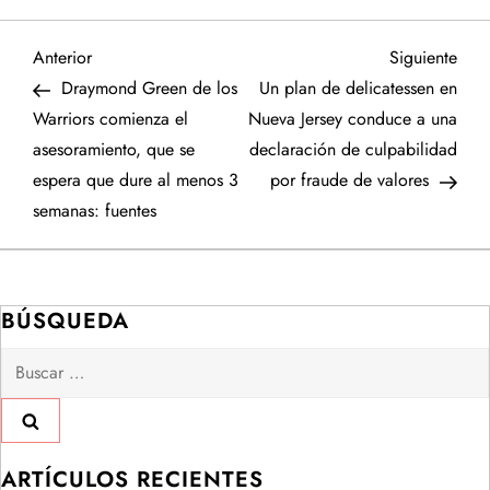
N
Entrada
Sigu
Anterior
Siguiente
anterior
entr
Draymond Green de los
Un plan de delicatessen en
a
Warriors comienza el
Nueva Jersey conduce a una
asesoramiento, que se
declaración de culpabilidad
v
espera que dure al menos 3
por fraude de valores
e
semanas: fuentes
g
a
BÚSQUEDA
Buscar:
c
i
ó
ARTÍCULOS RECIENTES