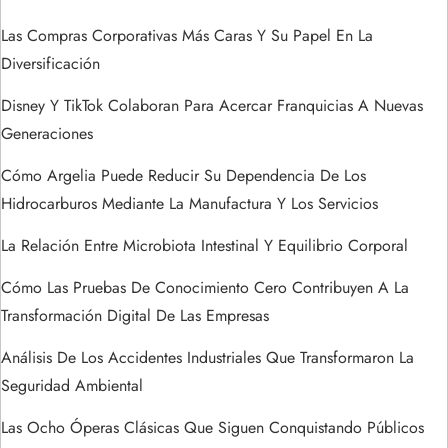
n
Las Compras Corporativas Más Caras Y Su Papel En La
Diversificación
d
Disney Y TikTok Colaboran Para Acercar Franquicias A Nuevas
e
Generaciones
e
Cómo Argelia Puede Reducir Su Dependencia De Los
Hidrocarburos Mediante La Manufactura Y Los Servicios
n
La Relación Entre Microbiota Intestinal Y Equilibrio Corporal
t
Cómo Las Pruebas De Conocimiento Cero Contribuyen A La
r
Transformación Digital De Las Empresas
a
Análisis De Los Accidentes Industriales Que Transformaron La
Seguridad Ambiental
d
Las Ocho Óperas Clásicas Que Siguen Conquistando Públicos