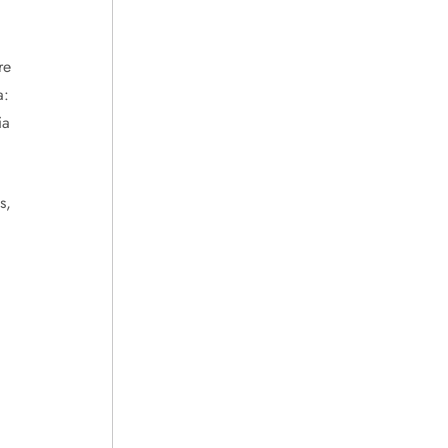
re
a:
ia
s,