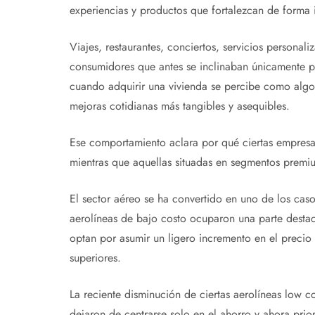
experiencias y productos que fortalezcan de forma 
Viajes, restaurantes, conciertos, servicios persona
consumidores que antes se inclinaban únicamente por
cuando adquirir una vivienda se percibe como algo f
mejoras cotidianas más tangibles y asequibles.
Ese comportamiento aclara por qué ciertas empresas
mientras que aquellas situadas en segmentos premiu
El sector aéreo se ha convertido en uno de los caso
aerolíneas de bajo costo ocuparon una parte destac
optan por asumir un ligero incremento en el precio 
superiores.
La reciente disminución de ciertas aerolíneas low c
dejaron de centrarse solo en el ahorro y ahora pri