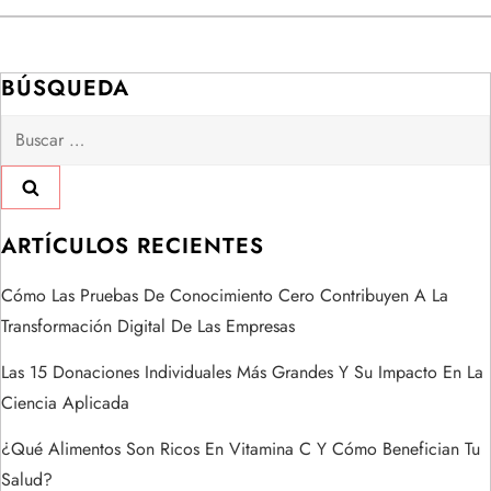
e
BÚSQUEDA
g
Buscar:
a
c
i
ARTÍCULOS RECIENTES
ó
Cómo Las Pruebas De Conocimiento Cero Contribuyen A La
Transformación Digital De Las Empresas
n
Las 15 Donaciones Individuales Más Grandes Y Su Impacto En La
d
Ciencia Aplicada
e
¿Qué Alimentos Son Ricos En Vitamina C Y Cómo Benefician Tu
Salud?