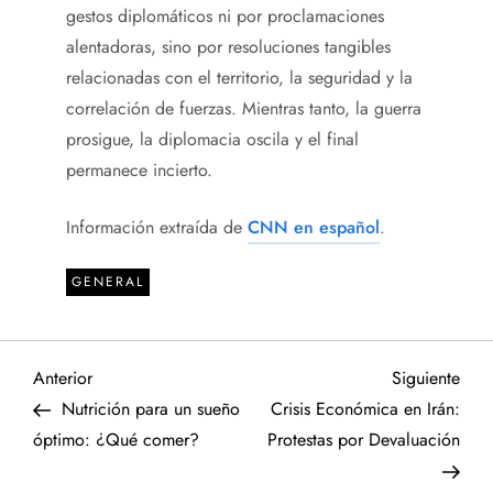
gestos diplomáticos ni por proclamaciones
alentadoras, sino por resoluciones tangibles
relacionadas con el territorio, la seguridad y la
correlación de fuerzas. Mientras tanto, la guerra
prosigue, la diplomacia oscila y el final
permanece incierto.
Información extraída de
CNN en español
.
GENERAL
N
Entrada
Sigu
Anterior
Siguiente
anterior
entr
Nutrición para un sueño
Crisis Económica en Irán:
a
óptimo: ¿Qué comer?
Protestas por Devaluación
v