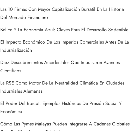
e
Las 10 Firmas Con Mayor Capitalización Bursátil En La Historia
n
Del Mercado Financiero
t
Belice Y La Economía Azul: Claves Para El Desarrollo Sostenible
El Impacto Económico De Los Imperios Comerciales Antes De La
r
Industrialización
a
Diez Descubrimientos Accidentales Que Impulsaron Avances
Científicos
d
La RSE Como Motor De La Neutralidad Climática En Ciudades
a
Industriales Alemanas
s
El Poder Del Boicot: Ejemplos Históricos De Presión Social Y
Económica
Cómo Las Pymes Malayas Pueden Integrarse A Cadenas Globales