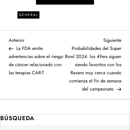
GENERAL
N
Entrada
Sigu
Anterior
Siguiente
anterior
entr
La FDA emite
Probabilidades del Super
a
advertencias sobre el riesgo
Bowl 2024: los 49ers siguen
de cáncer relacionado con
siendo favoritos con los
v
las terapias CAR-T
Ravens muy cerca cuando
e
comienza el fin de semana
del campeonato
g
a
BÚSQUEDA
c
Buscar: