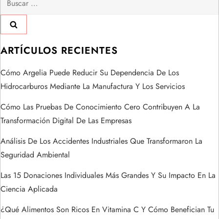
i
ó
ARTÍCULOS RECIENTES
n
Cómo Argelia Puede Reducir Su Dependencia De Los
d
Hidrocarburos Mediante La Manufactura Y Los Servicios
e
Cómo Las Pruebas De Conocimiento Cero Contribuyen A La
Transformación Digital De Las Empresas
e
Análisis De Los Accidentes Industriales Que Transformaron La
n
Seguridad Ambiental
t
Las 15 Donaciones Individuales Más Grandes Y Su Impacto En La
Ciencia Aplicada
r
¿Qué Alimentos Son Ricos En Vitamina C Y Cómo Benefician Tu