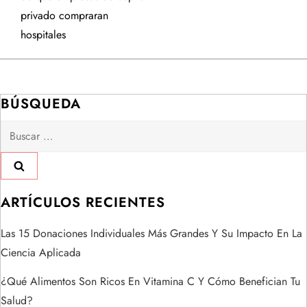
v
privado compraran
e
hospitales
g
a
BÚSQUEDA
Buscar:
c
i
ó
ARTÍCULOS RECIENTES
n
Las 15 Donaciones Individuales Más Grandes Y Su Impacto En La
Ciencia Aplicada
d
¿Qué Alimentos Son Ricos En Vitamina C Y Cómo Benefician Tu
e
Salud?