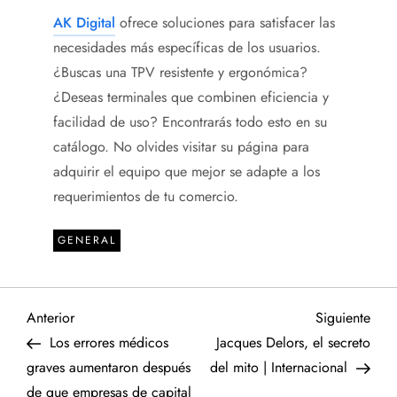
AK Digital
ofrece soluciones para satisfacer las
necesidades más específicas de los usuarios.
¿Buscas una TPV resistente y ergonómica?
¿Deseas terminales que combinen eficiencia y
facilidad de uso? Encontrarás todo esto en su
catálogo. No olvides visitar su página para
adquirir el equipo que mejor se adapte a los
requerimientos de tu comercio.
GENERAL
N
Entrada
Sigu
Anterior
Siguiente
anterior
entr
Los errores médicos
Jacques Delors, el secreto
a
graves aumentaron después
del mito | Internacional
de que empresas de capital