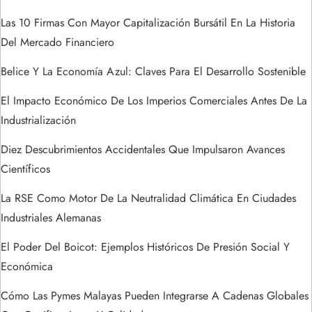
e
Las 10 Firmas Con Mayor Capitalización Bursátil En La Historia
Del Mercado Financiero
n
Belice Y La Economía Azul: Claves Para El Desarrollo Sostenible
t
El Impacto Económico De Los Imperios Comerciales Antes De La
r
Industrialización
a
Diez Descubrimientos Accidentales Que Impulsaron Avances
Científicos
d
La RSE Como Motor De La Neutralidad Climática En Ciudades
a
Industriales Alemanas
s
El Poder Del Boicot: Ejemplos Históricos De Presión Social Y
Económica
Cómo Las Pymes Malayas Pueden Integrarse A Cadenas Globales