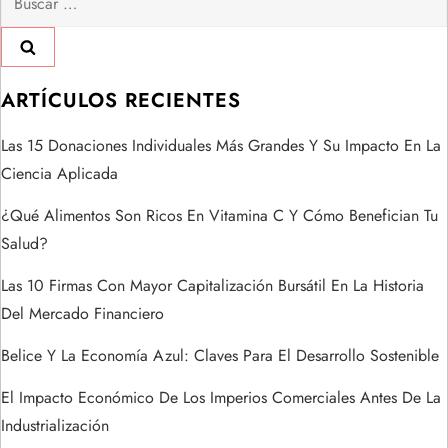
c
i
ó
ARTÍCULOS RECIENTES
n
Las 15 Donaciones Individuales Más Grandes Y Su Impacto En La
Ciencia Aplicada
d
¿Qué Alimentos Son Ricos En Vitamina C Y Cómo Benefician Tu
e
Salud?
e
Las 10 Firmas Con Mayor Capitalización Bursátil En La Historia
Del Mercado Financiero
n
Belice Y La Economía Azul: Claves Para El Desarrollo Sostenible
t
El Impacto Económico De Los Imperios Comerciales Antes De La
r
Industrialización