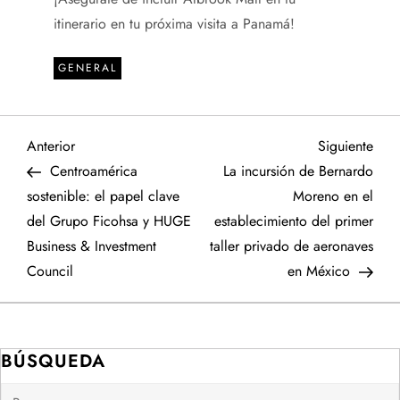
itinerario en tu próxima visita a Panamá!
GENERAL
N
Entrada
Sigu
Anterior
Siguiente
anterior
entr
Centroamérica
La incursión de Bernardo
a
sostenible: el papel clave
Moreno en el
del Grupo Ficohsa y HUGE
establecimiento del primer
v
Business & Investment
taller privado de aeronaves
e
Council
en México
g
a
BÚSQUEDA
Buscar: