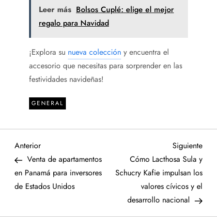
Leer más
Bolsos Cuplé: elige el mejor
regalo para Navidad
¡Explora su
nueva colección
y encuentra el
accesorio que necesitas para sorprender en las
festividades navideñas!
GENERAL
N
Entrada
Sigu
Anterior
Siguiente
anterior
entr
Venta de apartamentos
Cómo Lacthosa Sula y
a
en Panamá para inversores
Schucry Kafie impulsan los
de Estados Unidos
valores cívicos y el
v
desarrollo nacional