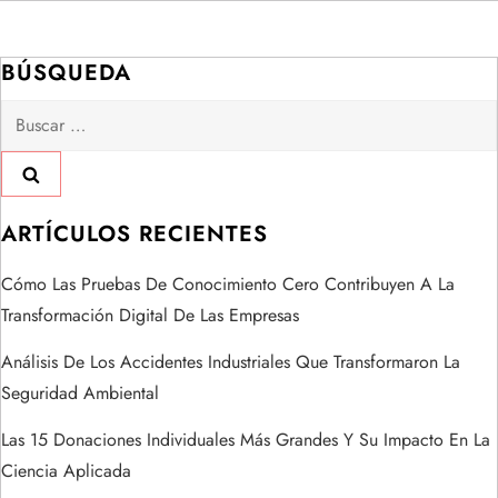
e
g
BÚSQUEDA
a
Buscar:
c
i
ARTÍCULOS RECIENTES
ó
Cómo Las Pruebas De Conocimiento Cero Contribuyen A La
n
Transformación Digital De Las Empresas
d
Análisis De Los Accidentes Industriales Que Transformaron La
Seguridad Ambiental
e
Las 15 Donaciones Individuales Más Grandes Y Su Impacto En La
e
Ciencia Aplicada