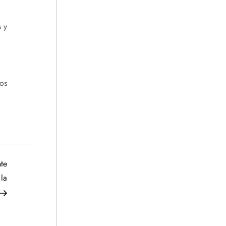
 y
os
Siguiente
te
entrada
la