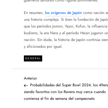
guerreros samuráis como figuras prominentes.
En resumen,
los orígenes de Japón
como nación se 
una historia compleja. Si bien la fundación de Japó
que los períodos Jomon, Yayoi, Kofun, la influencia
budismo, la era Nara y el período Heian jugaron u
nación. Sin duda, la historia de Japón continúa sie
y aficionados por igual.
GENERAL
N
Entrada
Anterior
anterior
Probabilidades del Super Bowl 2024: los 49ers
a
siendo favoritos con los Ravens muy cerca cuando
comienza el fin de semana del campeonato
v