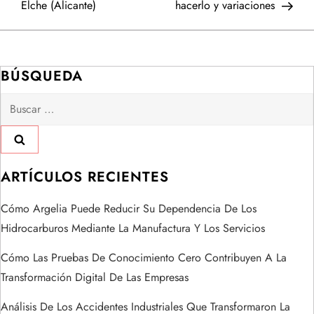
Elche (Alicante)
hacerlo y variaciones
v
e
BÚSQUEDA
g
Buscar:
a
c
i
ARTÍCULOS RECIENTES
ó
Cómo Argelia Puede Reducir Su Dependencia De Los
Hidrocarburos Mediante La Manufactura Y Los Servicios
n
Cómo Las Pruebas De Conocimiento Cero Contribuyen A La
d
Transformación Digital De Las Empresas
Análisis De Los Accidentes Industriales Que Transformaron La