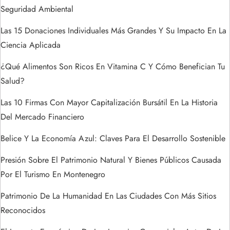
e
Seguridad Ambiental
e
Las 15 Donaciones Individuales Más Grandes Y Su Impacto En La
n
Ciencia Aplicada
t
¿Qué Alimentos Son Ricos En Vitamina C Y Cómo Benefician Tu
Salud?
r
Las 10 Firmas Con Mayor Capitalización Bursátil En La Historia
a
Del Mercado Financiero
Belice Y La Economía Azul: Claves Para El Desarrollo Sostenible
d
Presión Sobre El Patrimonio Natural Y Bienes Públicos Causada
a
Por El Turismo En Montenegro
s
Patrimonio De La Humanidad En Las Ciudades Con Más Sitios
Reconocidos