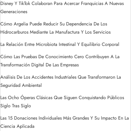
Disney Y TikTok Colaboran Para Acercar Franquicias A Nuevas
d
Generaciones
e
Cómo Argelia Puede Reducir Su Dependencia De Los
Hidrocarburos Mediante La Manufactura Y Los Servicios
e
La Relación Entre Microbiota Intestinal Y Equilibrio Corporal
n
Cómo Las Pruebas De Conocimiento Cero Contribuyen A La
t
Transformación Digital De Las Empresas
Análisis De Los Accidentes Industriales Que Transformaron La
r
Seguridad Ambiental
a
Las Ocho Óperas Clásicas Que Siguen Conquistando Públicos
Siglo Tras Siglo
d
Las 15 Donaciones Individuales Más Grandes Y Su Impacto En La
a
Ciencia Aplicada