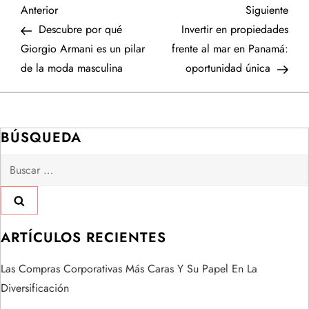
N
Entrada
Sigu
Anterior
Siguiente
anterior
entr
Descubre por qué
Invertir en propiedades
a
Giorgio Armani es un pilar
frente al mar en Panamá:
de la moda masculina
oportunidad única
v
e
BÚSQUEDA
g
Buscar:
a
c
i
ARTÍCULOS RECIENTES
ó
Las Compras Corporativas Más Caras Y Su Papel En La
Diversificación
n