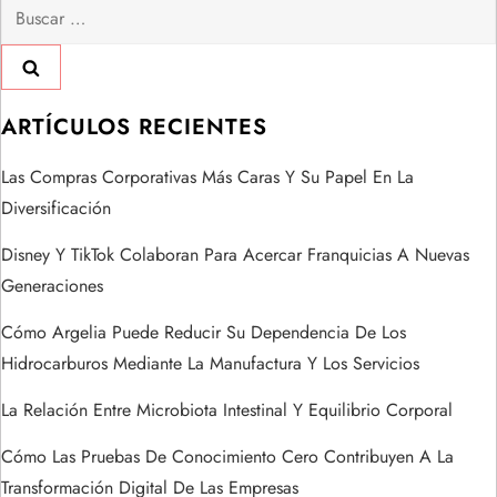
Buscar:
c
i
ó
ARTÍCULOS RECIENTES
n
Las Compras Corporativas Más Caras Y Su Papel En La
Diversificación
d
Disney Y TikTok Colaboran Para Acercar Franquicias A Nuevas
e
Generaciones
e
Cómo Argelia Puede Reducir Su Dependencia De Los
Hidrocarburos Mediante La Manufactura Y Los Servicios
n
La Relación Entre Microbiota Intestinal Y Equilibrio Corporal
t
Cómo Las Pruebas De Conocimiento Cero Contribuyen A La
r
Transformación Digital De Las Empresas