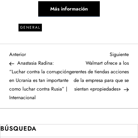
Más información
GENERAL
N
Entrada
Sigu
Anterior
Siguiente
anterior
entr
Anastasia Radina:
Walmart ofrece a los
a
“Luchar contra la corrupción
gerentes de tiendas acciones
en Ucrania es tan importante
de la empresa para que se
v
como luchar contra Rusia” |
sientan «propiedades»
e
Internacional
g
a
BÚSQUEDA