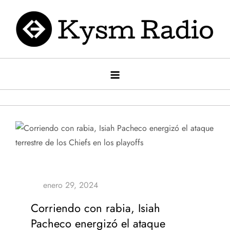
Saltar
al
contenido
Kysm radio
Kysm Radio
Corriendo con rabia, Isiah
Pacheco energizó el ataque