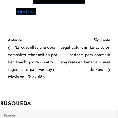
GENERAL
N
Entrada
Sigu
Anterior
Siguiente
anterior
entr
‘La cuadrilla’, una obra
Legal Solutions: La solución
a
combativa retransmitida por
perfecta para constituir
Ken Loach, y otras cuatro
empresas en Panamá si eres
v
sugerencias para ver hoy en
de Perú
e
televisión | Televisión
g
a
BÚSQUEDA
Buscar:
c