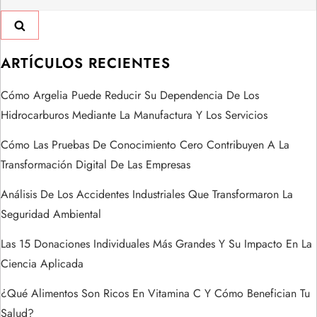
i
ó
ARTÍCULOS RECIENTES
n
Cómo Argelia Puede Reducir Su Dependencia De Los
Hidrocarburos Mediante La Manufactura Y Los Servicios
d
Cómo Las Pruebas De Conocimiento Cero Contribuyen A La
e
Transformación Digital De Las Empresas
e
Análisis De Los Accidentes Industriales Que Transformaron La
Seguridad Ambiental
n
Las 15 Donaciones Individuales Más Grandes Y Su Impacto En La
t
Ciencia Aplicada
r
¿Qué Alimentos Son Ricos En Vitamina C Y Cómo Benefician Tu
Salud?