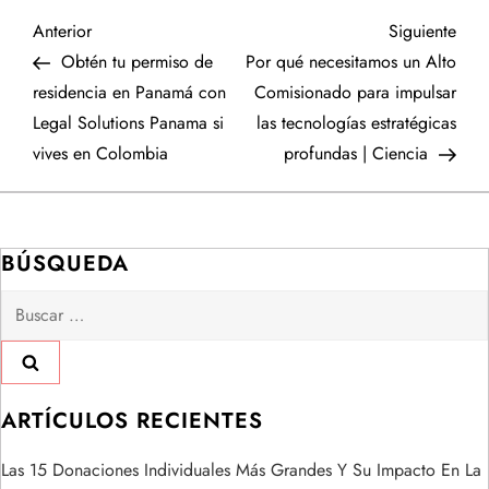
N
Entrada
Sigu
Anterior
Siguiente
anterior
entr
Obtén tu permiso de
Por qué necesitamos un Alto
a
residencia en Panamá con
Comisionado para impulsar
Legal Solutions Panama si
las tecnologías estratégicas
v
vives en Colombia
profundas | Ciencia
e
g
BÚSQUEDA
a
Buscar:
c
i
ARTÍCULOS RECIENTES
ó
Las 15 Donaciones Individuales Más Grandes Y Su Impacto En La