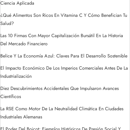
n
Ciencia Aplicada
d
¿Qué Alimentos Son Ricos En Vitamina C Y Cómo Benefician Tu
Salud?
e
Las 10 Firmas Con Mayor Capitalización Bursátil En La Historia
e
Del Mercado Financiero
n
Belice Y La Economía Azul: Claves Para El Desarrollo Sostenible
t
El Impacto Económico De Los Imperios Comerciales Antes De La
Industrialización
r
Diez Descubrimientos Accidentales Que Impulsaron Avances
a
Científicos
La RSE Como Motor De La Neutralidad Climática En Ciudades
d
Industriales Alemanas
a
El Poder Del Boicot: Ejemplos Históricos De Presión Social Y