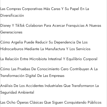
i
ó
Las Compras Corporativas Más Caras Y Su Papel En La
Diversificación
n
Disney Y TikTok Colaboran Para Acercar Franquicias A Nuevas
d
Generaciones
e
Cómo Argelia Puede Reducir Su Dependencia De Los
Hidrocarburos Mediante La Manufactura Y Los Servicios
e
La Relación Entre Microbiota Intestinal Y Equilibrio Corporal
n
Cómo Las Pruebas De Conocimiento Cero Contribuyen A La
t
Transformación Digital De Las Empresas
Análisis De Los Accidentes Industriales Que Transformaron La
r
Seguridad Ambiental
a
Las Ocho Óperas Clásicas Que Siguen Conquistando Públicos