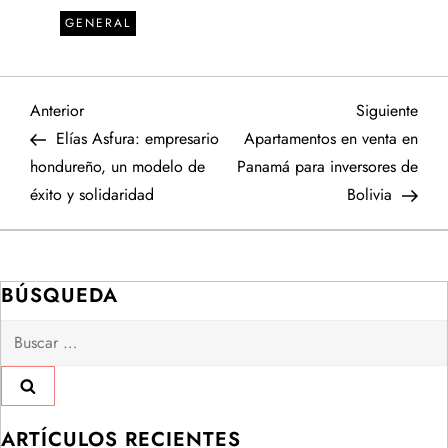
GENERAL
N
Entrada
Sigu
Anterior
Siguiente
anterior
entr
Elías Asfura: empresario
Apartamentos en venta en
a
hondureño, un modelo de
Panamá para inversores de
éxito y solidaridad
Bolivia
v
e
BÚSQUEDA
g
Buscar:
a
c
ARTÍCULOS RECIENTES