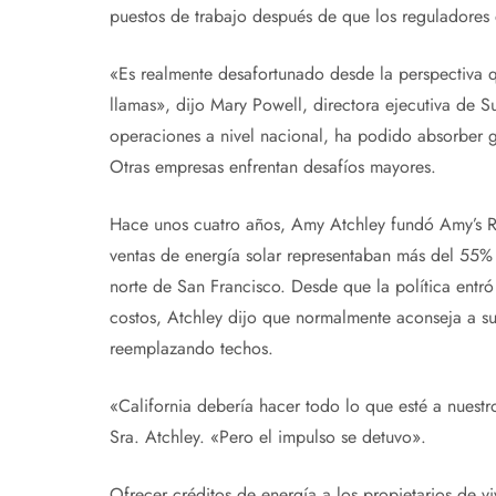
puestos de trabajo después de que los reguladores d
«Es realmente desafortunado desde la perspectiva 
llamas», dijo Mary Powell, directora ejecutiva de 
operaciones a nivel nacional, ha podido absorber g
Otras empresas enfrentan desafíos mayores.
Hace unos cuatro años, Amy Atchley fundó Amy’s Roo
ventas de energía solar representaban más del 55% 
norte de San Francisco. Desde que la política entró
costos, Atchley dijo que normalmente aconseja a su
reemplazando techos.
«California debería hacer todo lo que esté a nuestr
Sra. Atchley. «Pero el impulso se detuvo».
Ofrecer créditos de energía a los propietarios de v