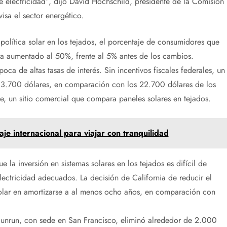
 de electricidad”, dijo David Hochschild, presidente de la Comisión
isa el sector energético.
olítica solar en los tejados, el porcentaje de consumidores que
ha aumentado al 50%, frente al 5% antes de los cambios.
oca de altas tasas de interés. Sin incentivos fiscales federales, un
 33.700 dólares, en comparación con los 22.700 dólares de los
e, un sitio comercial que compara paneles solares en tejados.
je internacional para viajar con tranquilidad
e la inversión en sistemas solares en los tejados es difícil de
electricidad adecuados. La decisión de California de reducir el
solar en amortizarse a al menos ocho años, en comparación con
 Sunrun, con sede en San Francisco, eliminó alrededor de 2.000