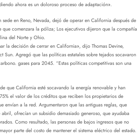
diendo ahora es un doloroso proceso de adaptación».
on sede en Reno, Nevada, dejó de operar en California después de
e que comenzara la póliza; Los ejecutivos dijeron que la compañía
lina del Norte y Ohio.
r la decisión de cerrar en California», dijo Thomas Devine,
t Sun. Agregó que las políticas estatales sobre tejados socavaron
carbono. gases para 2045. “Estas políticas competitivas son una
a de que California esté socavando la energía renovable y han
5% el valor de los créditos que reciben los propietarios de
ue envían a la red. Argumentaron que las antiguas reglas, que
de abril, ofrecían un subsidio demasiado generoso, que ayudaba
nerados. Como resultado, las personas de bajos ingresos que no
mayor parte del costo de mantener el sistema eléctrico del estado.