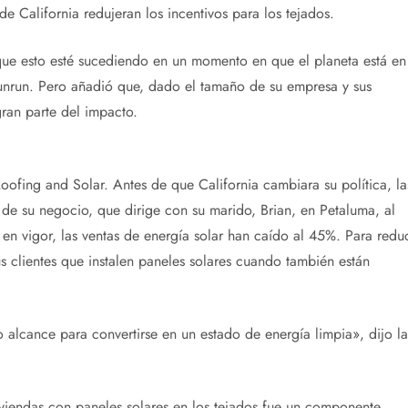
e California redujeran los incentivos para los tejados.
que esto esté sucediendo en un momento en que el planeta está en
Sunrun. Pero añadió que, dado el tamaño de su empresa y sus
ran parte del impacto.
fing and Solar. Antes de que California cambiara su política, la
de su negocio, que dirige con su marido, Brian, en Petaluma, al
 en vigor, las ventas de energía solar han caído al 45%. Para reduc
s clientes que instalen paneles solares cuando también están
o alcance para convertirse en un estado de energía limpia», dijo la
iviendas con paneles solares en los tejados fue un componente