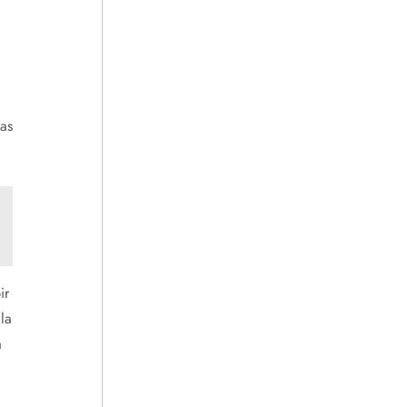
as
ir
la
a