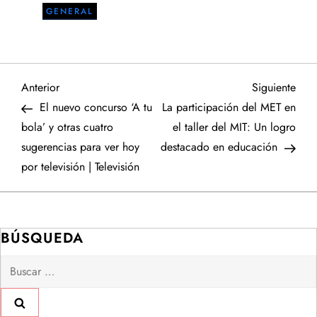
GENERAL
N
Entrada
Sigu
Anterior
Siguiente
anterior
entr
El nuevo concurso ‘A tu
La participación del MET en
a
bola’ y otras cuatro
el taller del MIT: Un logro
sugerencias para ver hoy
destacado en educación
v
por televisión | Televisión
e
g
BÚSQUEDA
a
Buscar:
c