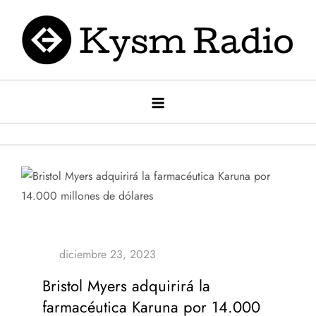
Saltar
al
contenido
Kysm radio
Kysm Radio
Bristol Myers adquirirá la
farmacéutica Karuna por 14.000