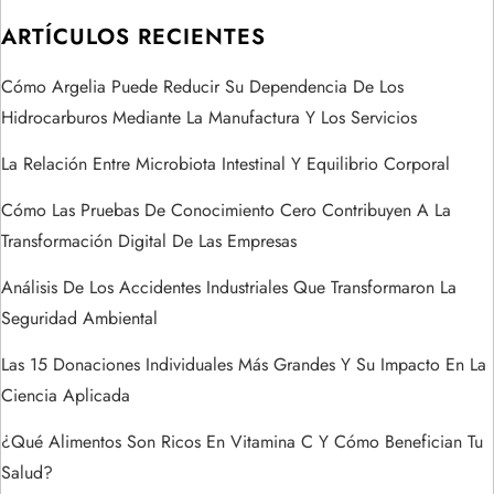
i
ARTÍCULOS RECIENTES
ó
Cómo Argelia Puede Reducir Su Dependencia De Los
n
Hidrocarburos Mediante La Manufactura Y Los Servicios
d
La Relación Entre Microbiota Intestinal Y Equilibrio Corporal
e
Cómo Las Pruebas De Conocimiento Cero Contribuyen A La
Transformación Digital De Las Empresas
e
Análisis De Los Accidentes Industriales Que Transformaron La
n
Seguridad Ambiental
t
Las 15 Donaciones Individuales Más Grandes Y Su Impacto En La
Ciencia Aplicada
r
¿Qué Alimentos Son Ricos En Vitamina C Y Cómo Benefician Tu
a
Salud?