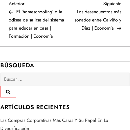
N
Entrada
Sigu
Anterior
Siguiente
anterior
entr
El ‘homeschooling’ o la
Los desencuentros más
a
odisea de salirse del sistema
sonados entre Calviño y
para educar en casa |
Díaz | Economía
v
Formación | Economía
e
g
BÚSQUEDA
a
Buscar:
c
i
ARTÍCULOS RECIENTES
ó
Las Compras Corporativas Más Caras Y Su Papel En La
n
Diversificación