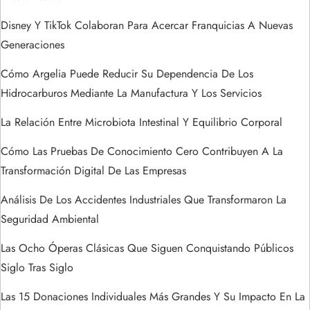
d
Disney Y TikTok Colaboran Para Acercar Franquicias A Nuevas
Generaciones
e
Cómo Argelia Puede Reducir Su Dependencia De Los
e
Hidrocarburos Mediante La Manufactura Y Los Servicios
n
La Relación Entre Microbiota Intestinal Y Equilibrio Corporal
t
Cómo Las Pruebas De Conocimiento Cero Contribuyen A La
Transformación Digital De Las Empresas
r
Análisis De Los Accidentes Industriales Que Transformaron La
a
Seguridad Ambiental
Las Ocho Óperas Clásicas Que Siguen Conquistando Públicos
d
Siglo Tras Siglo
a
Las 15 Donaciones Individuales Más Grandes Y Su Impacto En La