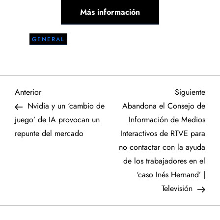
Más información
GENERAL
N
Entrada
Sigu
Anterior
Siguiente
anterior
entr
Nvidia y un ‘cambio de
Abandona el Consejo de
a
juego’ de IA provocan un
Información de Medios
repunte del mercado
Interactivos de RTVE para
v
no contactar con la ayuda
e
de los trabajadores en el
‘caso Inés Hernand’ |
g
Televisión
a