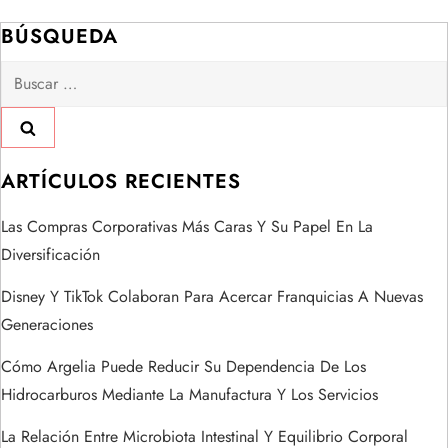
c
BÚSQUEDA
i
Buscar:
ó
n
ARTÍCULOS RECIENTES
d
Las Compras Corporativas Más Caras Y Su Papel En La
e
Diversificación
Disney Y TikTok Colaboran Para Acercar Franquicias A Nuevas
e
Generaciones
n
Cómo Argelia Puede Reducir Su Dependencia De Los
t
Hidrocarburos Mediante La Manufactura Y Los Servicios
La Relación Entre Microbiota Intestinal Y Equilibrio Corporal