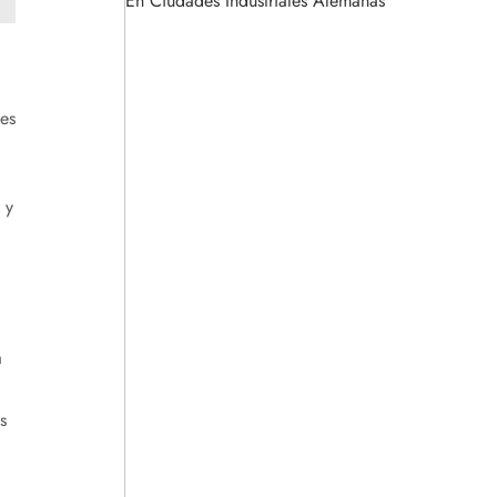
En Ciudades Industriales Alemanas
es
 y
a
s