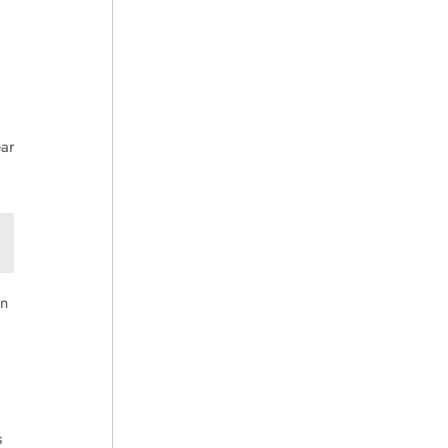
ar
en
s