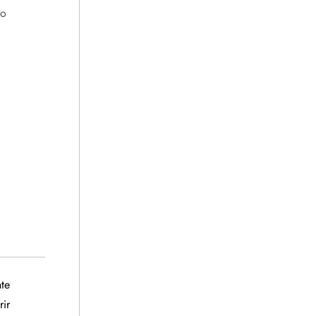
ro
Siguiente
te
entrada
rir