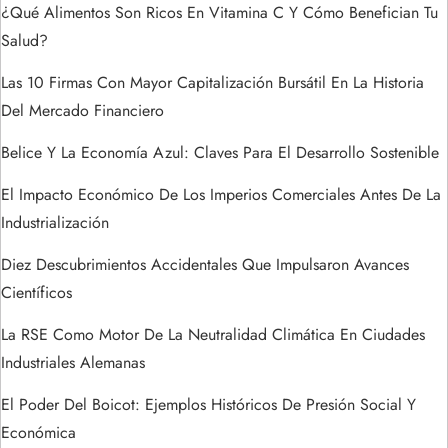
n
¿Qué Alimentos Son Ricos En Vitamina C Y Cómo Benefician Tu
d
Salud?
e
Las 10 Firmas Con Mayor Capitalización Bursátil En La Historia
Del Mercado Financiero
e
Belice Y La Economía Azul: Claves Para El Desarrollo Sostenible
n
El Impacto Económico De Los Imperios Comerciales Antes De La
t
Industrialización
Diez Descubrimientos Accidentales Que Impulsaron Avances
r
Científicos
a
La RSE Como Motor De La Neutralidad Climática En Ciudades
Industriales Alemanas
d
El Poder Del Boicot: Ejemplos Históricos De Presión Social Y
a
Económica