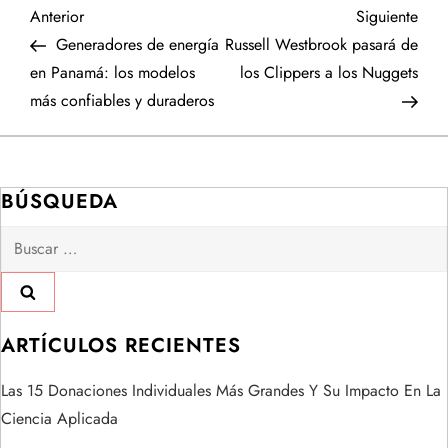
N
Entrada
Sigu
Anterior
Siguiente
anterior
entr
Generadores de energía
Russell Westbrook pasará de
a
en Panamá: los modelos
los Clippers a los Nuggets
más confiables y duraderos
v
e
BÚSQUEDA
g
Buscar:
a
c
i
ARTÍCULOS RECIENTES
ó
Las 15 Donaciones Individuales Más Grandes Y Su Impacto En La
Ciencia Aplicada