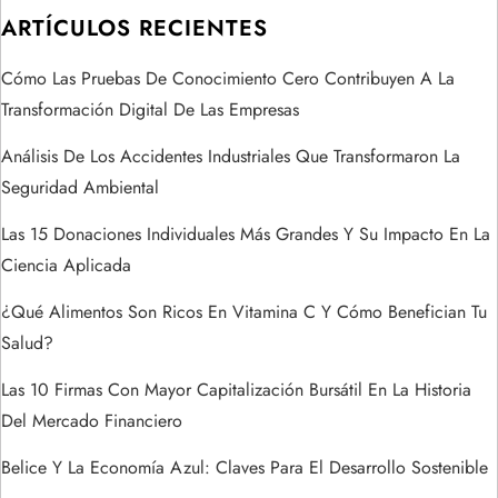
i
ARTÍCULOS RECIENTES
ó
Cómo Las Pruebas De Conocimiento Cero Contribuyen A La
Transformación Digital De Las Empresas
n
Análisis De Los Accidentes Industriales Que Transformaron La
d
Seguridad Ambiental
e
Las 15 Donaciones Individuales Más Grandes Y Su Impacto En La
Ciencia Aplicada
e
¿Qué Alimentos Son Ricos En Vitamina C Y Cómo Benefician Tu
n
Salud?
t
Las 10 Firmas Con Mayor Capitalización Bursátil En La Historia
Del Mercado Financiero
r
Belice Y La Economía Azul: Claves Para El Desarrollo Sostenible