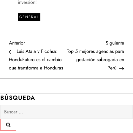
inversión!
GENERAL
N
Entrada
Sigu
Anterior
Siguiente
anterior
entr
Luis Atala y Ficohsa:
Top 5 mejores agencias para
a
HonduFuturo es el cambio
gestación subrogada en
que transforma a Honduras
Perú
v
e
BÚSQUEDA
g
Buscar:
a
c